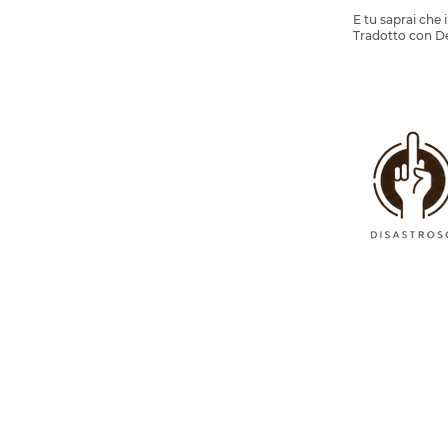
E tu saprai che 
Tradotto con De