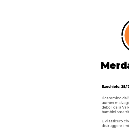
Merd
Ezechiele, 25,1
Il cammino dell’
uomini malvagi.
deboli dalla Vall
bambini smarrit
E vi assicuro ch
distruggere i mie