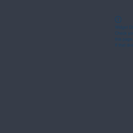
Widget Di
Check you
this page
If that do