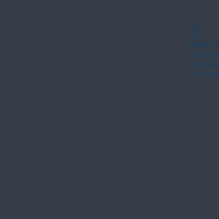
Widget Di
Check you
this page
If that do