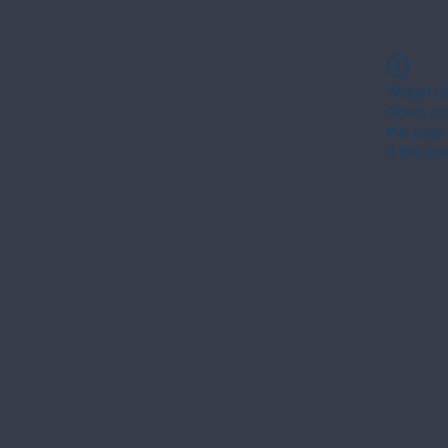
Widget Di
Check you
this page
If that do