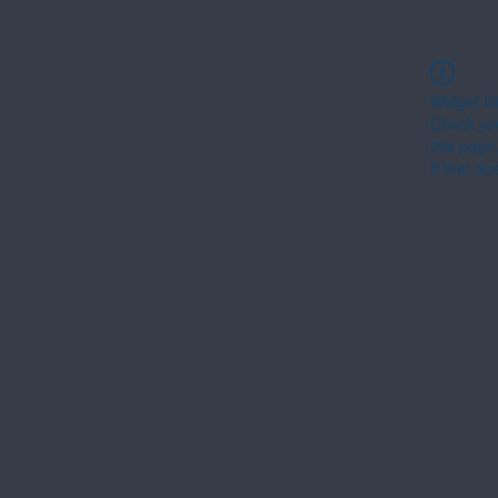
Widget Di
Check you
this page
If that do