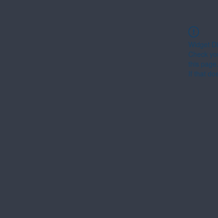
Widget Di
Check you
this page
If that do