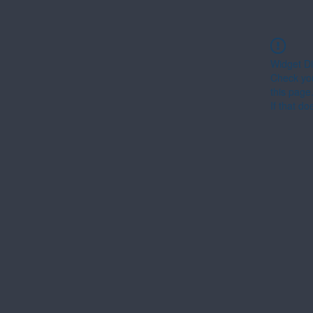
Widget Di
Check you
this page
If that do