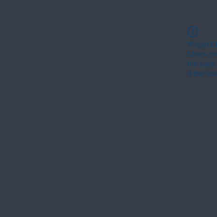
Widget Di
Check you
this page
If that do