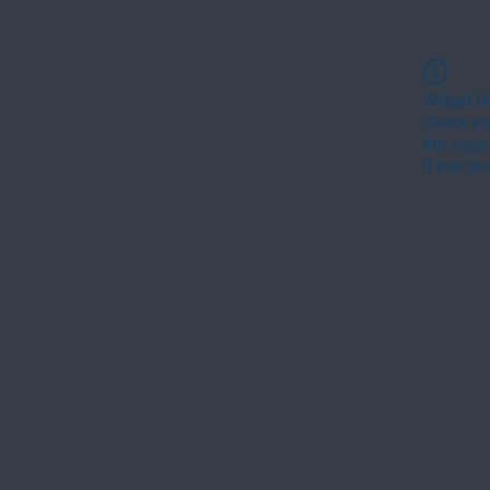
Widget Di
Check you
this page
If that do