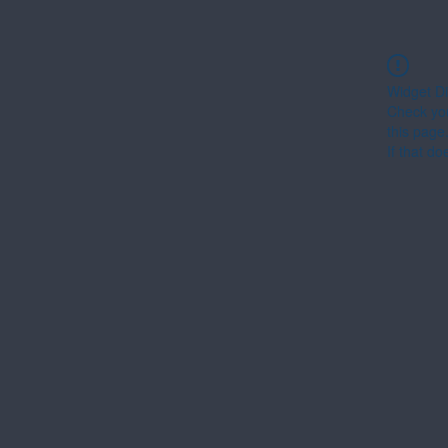
Widget Di
Check you
this page
If that do