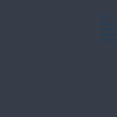
Widget Di
Check you
this page
If that do