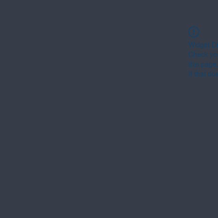
Widget Di
Check you
this page
If that do