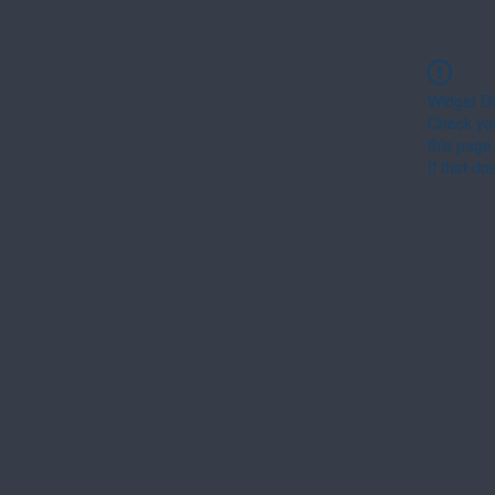
Widget Di
Check you
this page
If that do