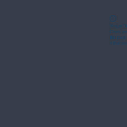
Widget Di
Check you
this page
If that do