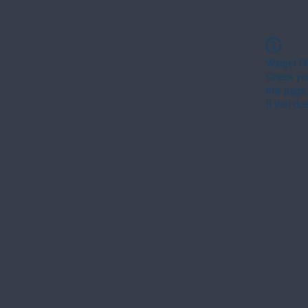
Widget Di
Check you
this page
If that do